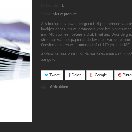
Referentie:
1
Staat:
Nieuw product
A-5 boekje gevouwen en geniet. Bij het printen van b
boekjes gebruiken wij standaard voor het binnenwerk
mat MC voor een betere afdruk kwaliteit. Door de gla
structuur van het papier is de kwaliteit van de printen 
Omslag drukken wij standaard af of 170grs. mat MC.
Andere keuzes kunt u bij de het berekenen van uw of
aangeven.
Tweet
Delen
Google+
Pinte
Afdrukken