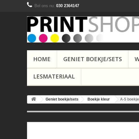
Bel ons nu:
030 2364147
HOME
GENIET BOEKJE/SETS
W
LESMATERIAAL
Geniet boekje/sets
Boekje kleur
A-5 boekje