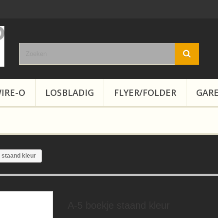
IRE-O
LOSBLADIG
FLYER/FOLDER
GAR
 staand kleur
A-5 boekje staand kleur