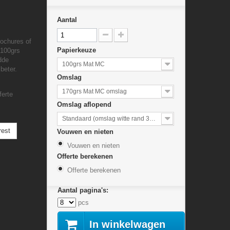
Aantal
rochures of
Papierkeuze
 100grs
dde
100grs Mat MC
beter.
Omslag
170grs Mat MC omslag
ferte
Omslag aflopend
Standaard (omslag witte rand 3mm)
rest
Vouwen en nieten
Vouwen en nieten
Offerte berekenen
Offerte berekenen
Aantal pagina's:
pcs
In winkelwagen