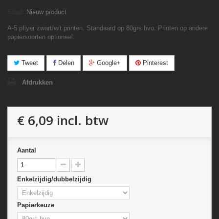
Staat:
Nieuw product
A-5 pflyer zwart/wit printen. Standaard op 80grs hvo. Printen op andere
papiersoorten optioneel.
Tweet
Delen
Google+
Pinterest
Afdrukken
€ 6,09
incl. btw
Aantal
Enkelzijdig/dubbelzijdig
Papierkeuze