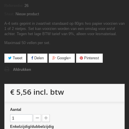
Referentie:
26
Staat:
Nieuw product
A-4 sets geprint in zwart/wit standaard op 80grs hvo papier voorzien van
1 of 2 nietjes. Set kan voorzien worden van een omslag voor en/of
achter. Tegen het lage BTW tarief van 9%, alleen voor lesmateriaal.
Maximaal 50 vellen per set.
Tweet
Delen
Google+
Pinterest
Afdrukken
€ 5,56
incl. btw
Aantal
Enkelzijdig/dubbelzijdig