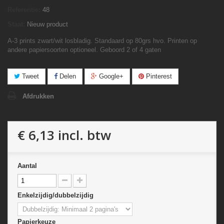
Referentie:
48
Staat:
Nieuw product
A-3 prints zwart/wit losbladig. Standaard op 80grs hvo. Printen op
andere papiersoorten optioneel. Geboord 2 of 4 gaten
Tweet
Delen
Google+
Pinterest
Afdrukken
€ 6,13
incl. btw
Aantal
Enkelzijdig/dubbelzijdig
Papierkeuze