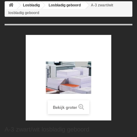
Losbladig
Losbladig geboord
A-3 zwart/wit
losbladig geboord
Bekijk groter
A-3 zwart/wit losbladig geboord