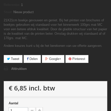
Referentie:
1
Staat:
Nieuw product
21X21cm boekje gevouwen en geniet. Bij het printen van brochures of
boekjes gebruiken wij standaard voor het binnenwerk 100grs mat MC
voor een betere afdruk kwaliteit. Door de gladde structuur van het papier
is de kwaliteit van de printen beter. Omslag drukken wij standaard af of
170grs. mat MC.
Andere keuzes kunt u bij de het berekenen van uw offerte aangeven.
Tweet
Delen
Google+
Pinterest
Afdrukken
€ 6,85
incl. btw
Aantal