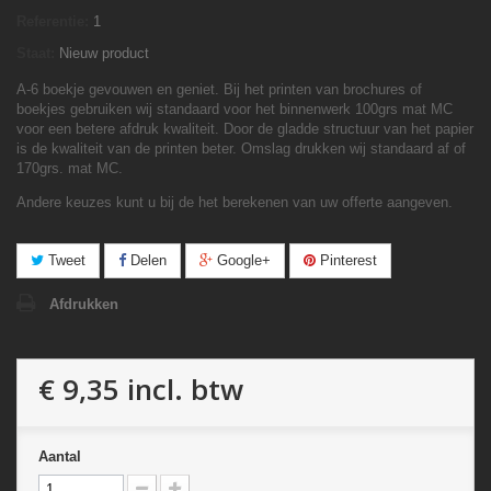
Referentie:
1
Staat:
Nieuw product
A-6 boekje gevouwen en geniet. Bij het printen van brochures of
boekjes gebruiken wij standaard voor het binnenwerk 100grs mat MC
voor een betere afdruk kwaliteit. Door de gladde structuur van het papier
is de kwaliteit van de printen beter. Omslag drukken wij standaard af of
170grs. mat MC.
Andere keuzes kunt u bij de het berekenen van uw offerte aangeven.
Tweet
Delen
Google+
Pinterest
Afdrukken
€ 9,35
incl. btw
Aantal